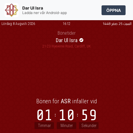
Dar Ul Isra
ÖPPNA
Ladda ner vår Android-app
السبت 25 صفر 1448
Lördag 8 Augusti 2026
16:12
Bönetider
Dar Ul Isra
21-23 Wyeverne Road, Cardiff, UK
Bönen för
ASR
infaller vid
01
10
59
Timmar
Minuter
Sekunder