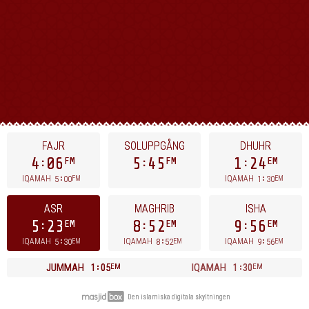
FAJR
SOLUPPGÅNG
DHUHR
4
06
5
45
1
24
FM
FM
EM
5
00
1
30
IQAMAH
IQAMAH
FM
EM
ASR
MAGHRIB
ISHA
5
23
8
52
9
56
EM
EM
EM
5
30
8
52
9
56
IQAMAH
IQAMAH
IQAMAH
EM
EM
EM
JUMMAH
1
05
IQAMAH
1
30
EM
EM
Den islamiska digitala skyltningen