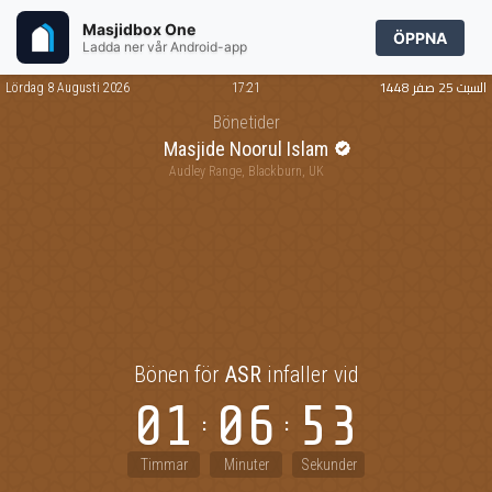
Masjidbox One
ÖPPNA
Ladda ner vår Android-app
السبت 25 صفر 1448
Lördag 8 Augusti 2026
17:21
Bönetider
Masjide Noorul Islam
Audley Range, Blackburn, UK
Bönen för
ASR
infaller vid
01
06
53
Timmar
Minuter
Sekunder