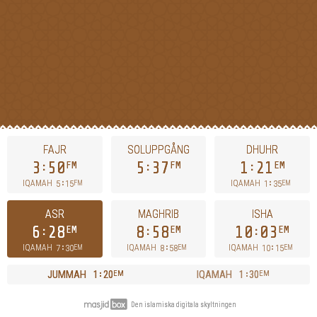
FAJR
SOLUPPGÅNG
DHUHR
3
50
5
37
1
21
FM
FM
EM
5
15
1
35
IQAMAH
IQAMAH
FM
EM
ASR
MAGHRIB
ISHA
6
28
8
58
10
03
EM
EM
EM
7
30
8
58
10
15
IQAMAH
IQAMAH
IQAMAH
EM
EM
EM
JUMMAH
1
20
IQAMAH
1
30
EM
EM
Den islamiska digitala skyltningen