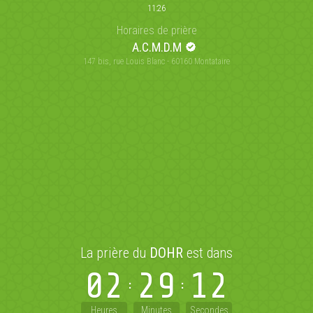
11:26
Horaires de prière
A.C.M.D.M
147 bis, rue Louis Blanc - 60160 Montataire
La prière du
DOHR
est dans
02
29
12
Heures
Minutes
Secondes