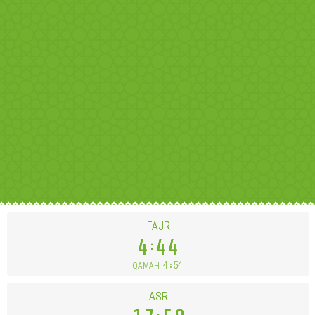
FAJR
4
44
4
54
IQAMAH
ASR