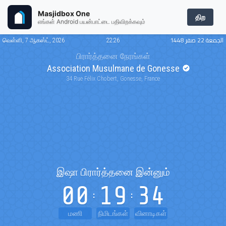
Masjidbox One
திற
எங்கள் Android பயன்பாட்டை பதிவிறக்கவும்
الجمعة 22 صفر 1448
வெள்ளி, 7 ஆகஸ்ட், 2026
22:26
பிரார்த்தனை நேரங்கள்
Association Musulmane de Gonesse
34 Rue Félix Chobert, Gonesse, France
இஷா
பிரார்த்தனை இன்னும்
00
19
34
மணி
நிமிடங்கள்
வினாடிகள்