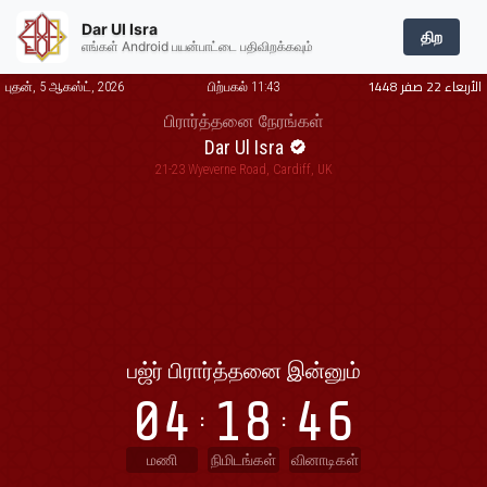
Dar Ul Isra
திற
எங்கள் Android பயன்பாட்டை பதிவிறக்கவும்
الأربعاء 22 صفر 1448
புதன், 5 ஆகஸ்ட், 2026
பிற்பகல் 11:43
பிரார்த்தனை நேரங்கள்
Dar Ul Isra
21-23 Wyeverne Road, Cardiff, UK
பஜ்ர்
பிரார்த்தனை இன்னும்
04
18
46
மணி
நிமிடங்கள்
வினாடிகள்