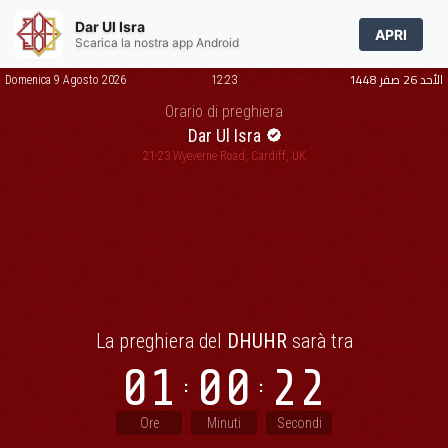
Dar Ul Isra
APRI
Scarica la nostra app Android
الأحد 26 صفر 1448
Domenica 9 Agosto 2026
12:23
Orario di preghiera
Dar Ul Isra
21-23 Wyeverne Road, Cardiff, UK
La preghiera del
DHUHR
sarà tra
01
00
21
Ore
Minuti
Secondi