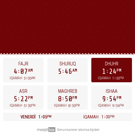
FAJR
SHURUQ
DHUHR
4
07
5
46
1
24
AM
AM
PM
5
00
1
30
IQAMAH
IQAMAH
AM
PM
ASR
MAGHREB
ISHAA
5
22
8
50
9
54
PM
PM
PM
5
30
8
50
9
54
IQAMAH
IQAMAH
IQAMAH
PM
PM
PM
VENERDÌ
1
05
IQAMAH
1
30
PM
PM
Comunicazione islamica digitale