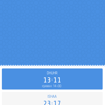
DHUHR
13
11
14
00
IQAMAH
ISHAA
23
17