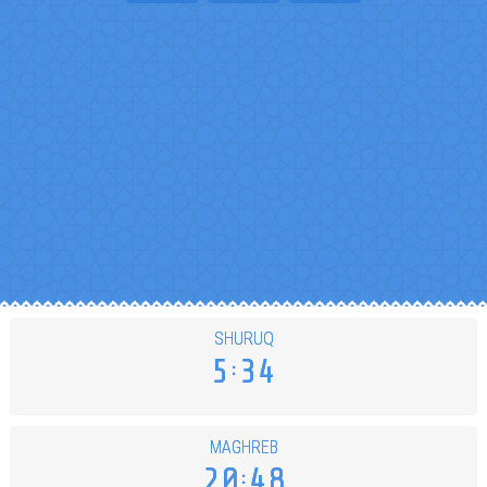
SHURUQ
5
34
MAGHREB
20
48