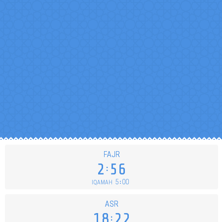
FAJR
2
56
5
00
IQAMAH
ASR
18
22