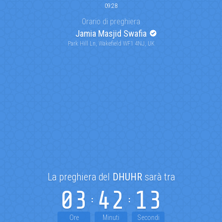
09:28
Orario di preghiera
Jamia Masjid Swafia
Park Hill Ln, Wakefield WF1 4NJ, UK
La preghiera del
DHUHR
sarà tra
03
42
13
Ore
Minuti
Secondi