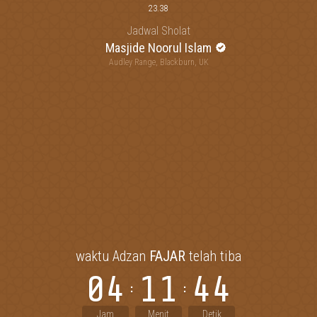
23.38
Jadwal Sholat
Masjide Noorul Islam
Audley Range, Blackburn, UK
waktu Adzan
FAJAR
telah tiba
04
11
44
Jam
Menit
Detik