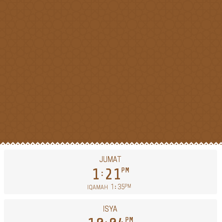
JUMAT
1
21
PM
1
35
PM
IQAMAH
ISYA
PM