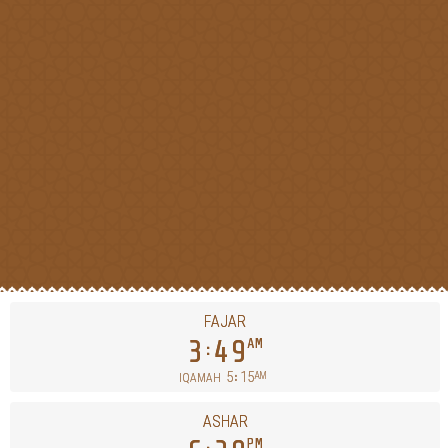
FAJAR
3
49
AM
5
15
AM
IQAMAH
ASHAR
PM