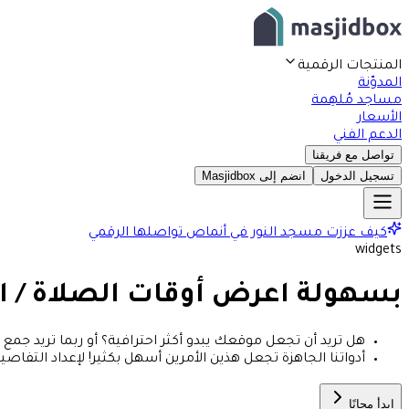
المنتجات الرقمية
المدوّنة
مساجد مُلهِمة
الأسعار
الدعم الفني
تواصل مع فريقنا
تسجيل الدخول
انضم إلى Masjidbox
كيف عززت مسجد النور في أنماص تواصلها الرقمي
widgets
بسهولة
اعرض أوقات الصلاة / ا
هل تريد أن تجعل موقعك يبدو أكثر احترافية؟ أو ربما تريد جمع 
أدواتنا الجاهزة تجعل هذين الأمرين أسهل بكثير! لإعداد التفاص
ابدأ مجانًا